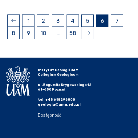
1
2
3
4
5
6
7
8
9
10
…
58
Instytut Geologii UAM
Collegium Geologicum
ul. Bogumiła Krygowskiego 12
61-680 Poznań
tel: +48 618296000
geologia@amu.edu.pl
Dostępność