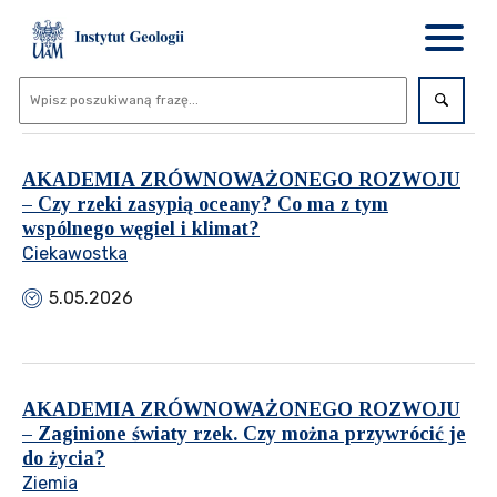
AKADEMIA ZRÓWNOWAŻONEGO ROZWOJU
– Czy rzeki zasypią oceany? Co ma z tym
wspólnego węgiel i klimat?
Ciekawostka
5.05.2026
AKADEMIA ZRÓWNOWAŻONEGO ROZWOJU
– Zaginione światy rzek. Czy można przywrócić je
do życia?
Ziemia