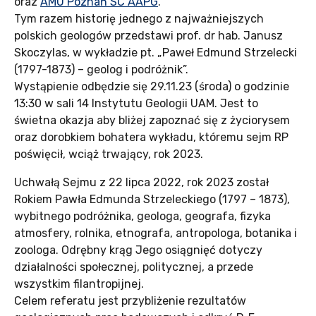
oraz
AMU Poznań SC AAPG
.
Tym razem historię jednego z najważniejszych
polskich geologów przedstawi prof. dr hab. Janusz
Skoczylas, w wykładzie pt. „Paweł Edmund Strzelecki
(1797-1873) – geolog i podróżnik”.
Wystąpienie odbędzie się 29.11.23 (środa) o godzinie
13:30 w sali 14 Instytutu Geologii UAM. Jest to
świetna okazja aby bliżej zapoznać się z życiorysem
oraz dorobkiem bohatera wykładu, któremu sejm RP
poświęcił, wciąż trwający, rok 2023.
Uchwałą Sejmu z 22 lipca 2022, rok 2023 został
Rokiem Pawła Edmunda Strzeleckiego (1797 – 1873),
wybitnego podróżnika, geologa, geografa, fizyka
atmosfery, rolnika, etnografa, antropologa, botanika i
zoologa. Odrębny krąg Jego osiągnięć dotyczy
działalności społecznej, politycznej, a przede
wszystkim filantropijnej.
Celem referatu jest przybliżenie rezultatów