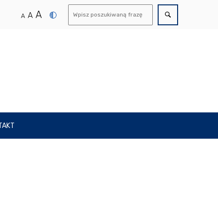
A
A
A
TAKT