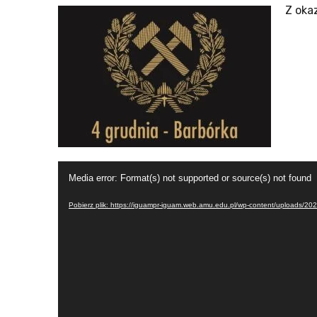
Z oka
Odtwa
video
Media error: Format(s) not supported or source(s) not found
Pobierz plik: https://iguampr-iguam.web.amu.edu.pl/wp-content/uploads/