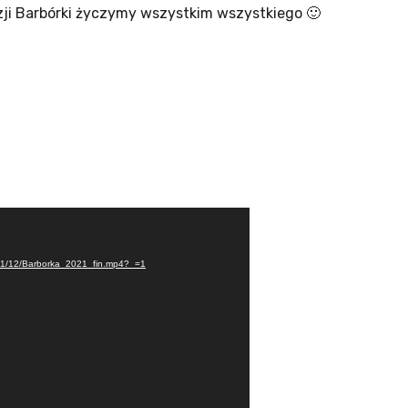
zji Barbórki życzymy wszystkim wszystkiego 🙂
rzacz
2021/12/Barborka_2021_fin.mp4?_=1